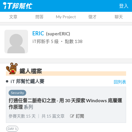
登入
文章
問答
My Project
徵才
聊天
ERIC
(
superERIC
)
iT邦新手
5
級 ‧ 點數
138
鐵人檔案
iT 邦幫忙鐵人賽
回列表
Security
打通任督二脈奇幻之旅 - 用 30 天探索 Windows 底層運
作原理
系列
參賽天數
15
天
｜
共
15
篇文章
訂閱
DAY
1