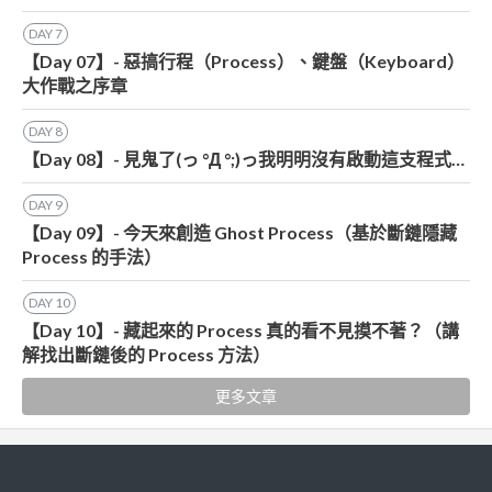
DAY
7
【Day 07】- 惡搞行程（Process）、鍵盤（Keyboard）
大作戰之序章
DAY
8
【Day 08】- 見鬼了(っ °Д °;)っ我明明沒有啟動這支程式…
DAY
9
【Day 09】- 今天來創造 Ghost Process（基於斷鏈隱藏
Process 的手法）
DAY
10
【Day 10】- 藏起來的 Process 真的看不見摸不著？（講
解找出斷鏈後的 Process 方法）
更多文章