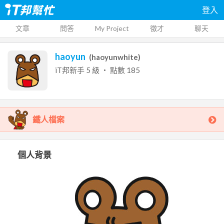
登入
文章
問答
My Project
徵才
聊天
haoyun
(
haoyunwhite
)
iT邦新手
5
級 ‧ 點數
185
鐵人檔案
個人背景