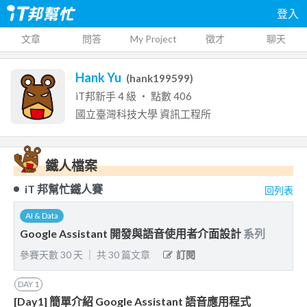
登入
文章
問答
My Project
徵才
聊天
Hank Yu
(
hank199599
)
iT邦新手
4
級 ‧ 點數
406
國立臺灣科技大學
資訊工程所
鐵人檔案
iT 邦幫忙鐵人賽
回列表
AI & Data
Google Assistant 開發與語音使用者介面設計
系列
參賽天數
30
天
｜
共
30
篇文章
訂閱
DAY
1
[Day1] 簡單介紹 Google Assistant 語音應用程式