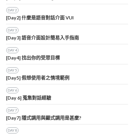
DAY
2
[Day2] 什麼是語音對話介面 VUI
DAY
3
[Day3] 語音介面設計簡易入手指南
DAY
4
[Day4] 找出你的受眾目標
DAY
5
[Day5] 假想使用者之情境範例
DAY
6
[Day 6] 蒐集對話經驗
DAY
7
[Day7] 隱式調用與顯式調用是甚麼?
DAY
8