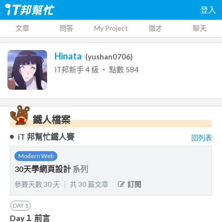
登入
文章
問答
My Project
徵才
聊天
Hinata
(
yushan0706
)
iT邦新手
4
級 ‧ 點數
584
鐵人檔案
iT 邦幫忙鐵人賽
回列表
Modern Web
30天學網頁設計
系列
參賽天數
30
天
｜
共
30
篇文章
訂閱
DAY
1
Day１ 前言