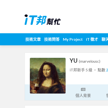
技術文章
技術問答
My Project
iT 徵才
聊
YU
(marvelousc)
iT邦新手 5 級 ‧ 點數
個人背景