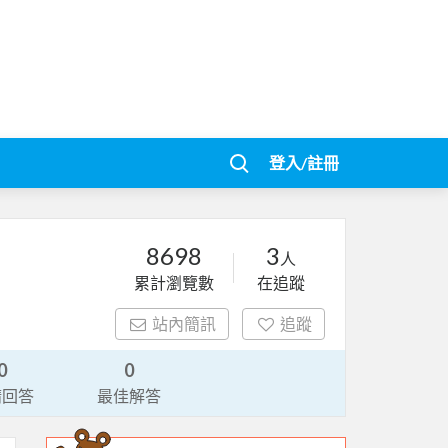
登入/註冊
8698
3
人
累計瀏覽數
在追蹤
站內簡訊
追蹤
0
0
請回答
最佳解答