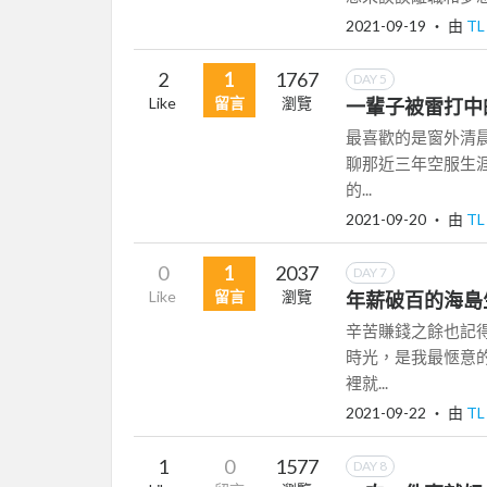
2021-09-19
‧ 由
T
2
1
1767
DAY 5
Like
留言
瀏覽
一輩子被雷打中
最喜歡的是窗外清
聊那近三年空服生
的...
2021-09-20
‧ 由
T
0
1
2037
DAY 7
Like
留言
瀏覽
年薪破百的海島
辛苦賺錢之餘也記
時光，是我最愜意
裡就...
2021-09-22
‧ 由
T
1
0
1577
DAY 8