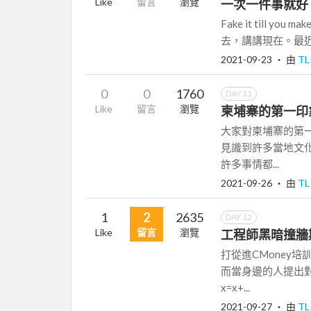
Like
留言
瀏覽
一次一件事就好
Fake it till y
去，講講現在。最近的
2021-09-23
‧ 由
T
0
0
1760
DAY 11
Like
留言
瀏覽
柬埔寨的第一印
大家對柬埔寨的第
見識到許多當地文
許多事情都...
2021-09-26
‧ 由
T
1
2
2635
DAY 12
Like
留言
瀏覽
工程師黑暗撞牆
打從進CMoney
而當身邊的人提出
x=x+...
2021-09-27
‧ 由
T