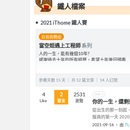
鐵人檔案
2021 iThome 鐵人賽
自我挑戰組
當空姐遇上工程師
系列
人的一生，能有幾個10年?
感謝過去十年的所有經歷，希望十年後回頭看
也能是滿滿的驕傲
參賽天數 15 天 ｜
共 12 篇文章 ｜
14
人訂閱
4
2
2531
DAY 1
Like
留言
瀏覽
你的一生，還剩
從出生的那一刻起，我
服員的第一天 2020
2021-09-16
‧ 由
T