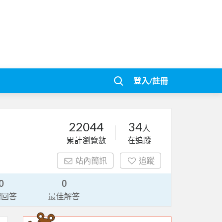
登入/註冊
22044
34
人
累計瀏覽數
在追蹤
站內簡訊
追蹤
0
0
請回答
最佳解答