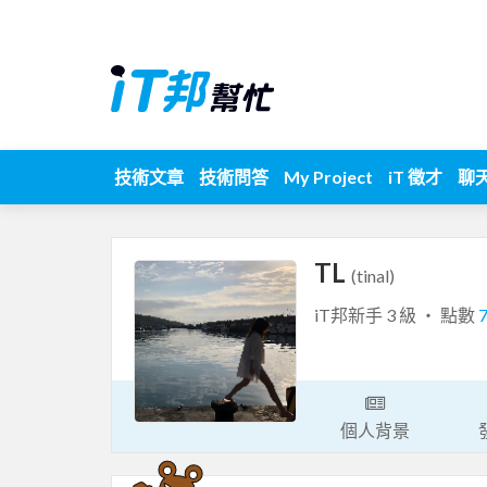
技術文章
技術問答
My Project
iT 徵才
聊
TL
(tinal)
iT邦新手 3 級 ‧ 點數
個人背景