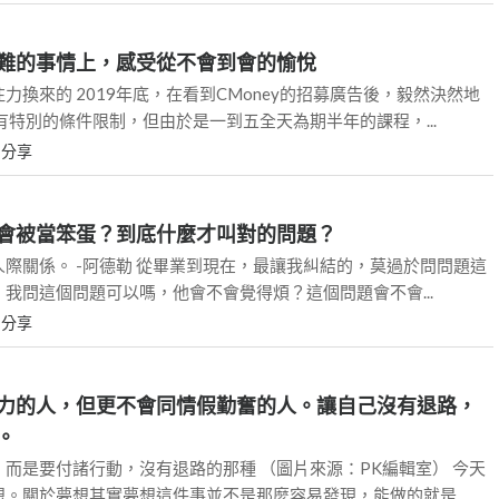
難的事情上，感受從不會到會的愉悅
力換來的 2019年底，在看到CMoney的招募廣告後，毅然決然地
有特別的條件限制，但由於是一到五全天為期半年的課程，...
L
分享
會被當笨蛋？到底什麼才叫對的問題？
際關係。 -阿德勒 從畢業到現在，最讓我糾結的，莫過於問問題這
我問這個問題可以嗎，他會不會覺得煩？這個問題會不會...
L
分享
力的人，但更不會同情假勤奮的人。讓自己沒有退路，
。
而是要付諸行動，沒有退路的那種 （圖片來源：PK編輯室） 今天
。關於夢想其實夢想這件事並不是那麼容易發現，能做的就是...