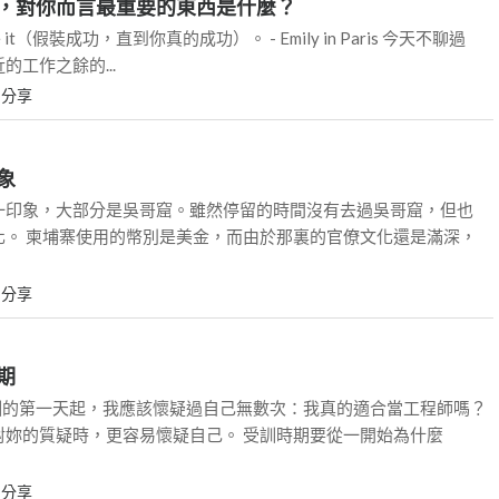
，對你而言最重要的東西是什麼？
ou make it（假裝成功，直到你真的成功）。 - Emily in Paris 今天不聊過
工作之餘的...
L
分享
象
一印象，大部分是吳哥窟。雖然停留的時間沒有去過吳哥窟，但也
化。 柬埔寨使用的幣別是美金，而由於那裏的官僚文化還是滿深，
L
分享
期
培訓的第一天起，我應該懷疑過自己無數次：我真的適合當工程師嗎？
對妳的質疑時，更容易懷疑自己。 受訓時期要從一開始為什麼
L
分享