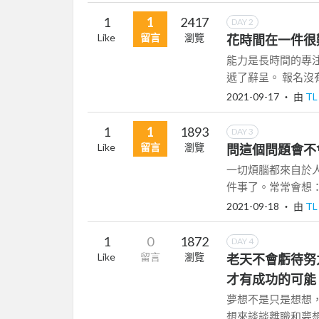
1
1
2417
DAY 2
Like
留言
瀏覽
花時間在一件很
能力是長時間的專注
遞了辭呈。 報名沒
2021-09-17
‧ 由
T
1
1
1893
DAY 3
Like
留言
瀏覽
問這個問題會不
一切煩腦都來自於人
件事了。常常會想：
2021-09-18
‧ 由
T
1
0
1872
DAY 4
Like
留言
瀏覽
老天不會虧待努
才有成功的可能
夢想不是只是想想，
想來談談離職和夢想