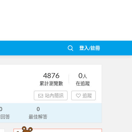
登入/註冊
4876
0
人
累計瀏覽數
在追蹤
站內簡訊
追蹤
0
0
請回答
最佳解答