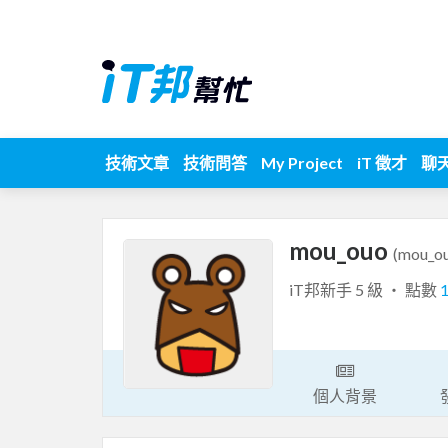
技術文章
技術問答
My Project
iT 徵才
聊
mou_ouo
(mou_o
iT邦新手 5 級 ‧ 點數
個人背景