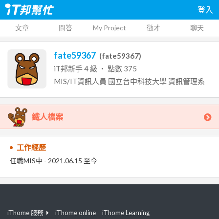
登入
文章
問答
My Project
徵才
聊天
fate59367
(
fate59367
)
iT邦新手
4
級 ‧ 點數
375
MIS/IT資訊人員
國立台中科技大學
資訊管理系
鐵人檔案
工作經歷
任職MIS中 - 2021.06.15 至今
iThome 服務
iThome online
iThome Learning