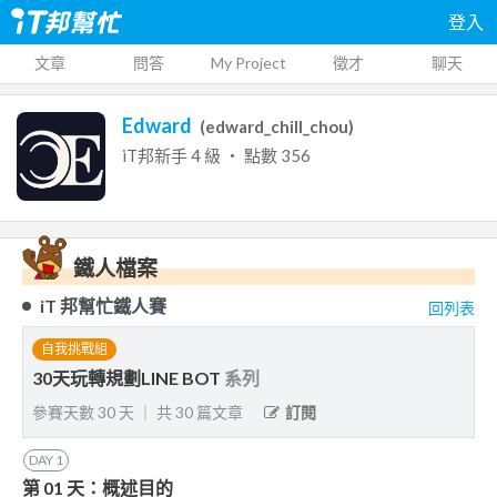
登入
文章
問答
My Project
徵才
聊天
Edward
(
edward_chill_chou
)
iT邦新手
4
級 ‧ 點數
356
鐵人檔案
iT 邦幫忙鐵人賽
回列表
自我挑戰組
30天玩轉規劃LINE BOT
系列
參賽天數
30
天
｜
共
30
篇文章
訂閱
DAY
1
第 01 天：概述目的