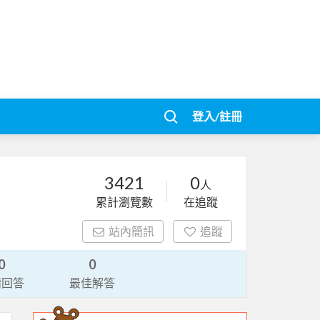
登入/註冊
3421
0
人
累計瀏覽數
在追蹤
站內簡訊
追蹤
0
0
請回答
最佳解答