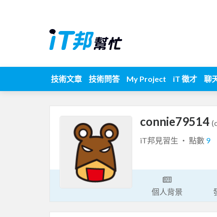
技術文章
技術問答
My Project
iT 徵才
聊
connie79514
(
iT邦見習生 ‧ 點數
9
個人背景