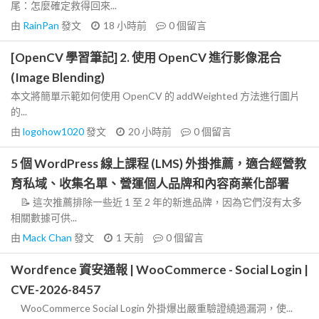
尾：怎麼確定救得回來...
由
RainPan
發文
18 小時前
0
個留言
[OpenCV 學習筆記] 2. 使用 OpenCV 進行影像混合
(Image Blending)
本文將簡單示範如何使用 OpenCV 的 addWeighted 方法進行圖片
的...
由
logohow1020
發文
20 小時前
0
個留言
5 個 WordPress 線上課程 (LMS) 外掛推薦，適合經營教
育私域、收集名單、營運個人品牌和內容商業化部署
📝 這次推薦排除一些近 1 至 2 年的新進品牌，因為它們沒有太多
相關數據可供...
由
Mack Chan
發文
1 天前
0
個留言
Wordfence 資安通報 | WooCommerce - Social Login |
CVE-2026-8457
WooCommerce Social Login 外掛爆出嚴重驗證繞過漏洞，使...