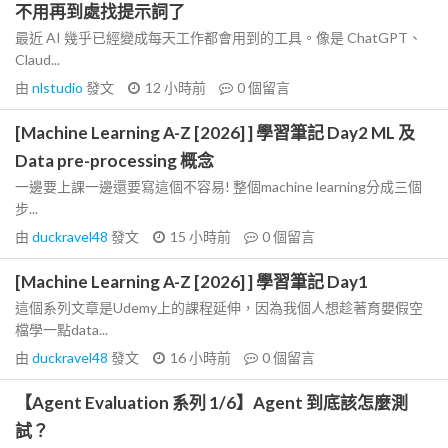
不用再到處找提示詞了
最近 AI 幾乎已經變成每天工作都會用到的工具。像是 ChatGPT、
Claud...
由
nlstudio
發文
12 小時前
0
個留言
[Machine Learning A-Z [2026] ] 學習筆記 Day2 ML 及
Data pre-processing 概念
一邊要上課一邊還要寫這個不容易! 整個machine learning分成三個
步...
由
duckravel48
發文
15 小時前
0
個留言
[Machine Learning A-Z [2026] ] 學習筆記 Day1
這個系列文章是Udemy上的課程延伸，因為我個人想趁著育嬰假空
檔學一點data...
由
duckravel48
發文
16 小時前
0
個留言
【Agent Evaluation 系列 1/6】Agent 到底該怎麼測
試？