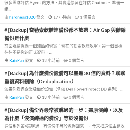
很多團隊評估 Agent 的方法，其實還停留在評估 Chatbot。 準備一
組...
由
hardness1020
發文
17 小時前
1
個留言
# [Backup] 當勒索軟體連備份都不放過：Air Gap 與離線
備份是什麼
前面幾篇提過一個殘酷的現實：現在的勒索軟體攻擊，第一個目標
往往不是你的正式資料，...
由
RainPan
發文
18 小時前
0
個留言
# [Backup] 為什麼備份設備可以塞進 30 倍的資料？聊聊
重複資料刪除（Deduplication）
如果你看過企業級備份設備（例如 Dell PowerProtect DD 系列）...
由
RainPan
發文
18 小時前
0
個留言
# [Backup] 備份界最常被跳過的一步：還原演練，以及
為什麼「沒演練過的備份」等於沒備份
這個系列第4篇聊過「有備份不等於救得回來」，今天把這個主題收