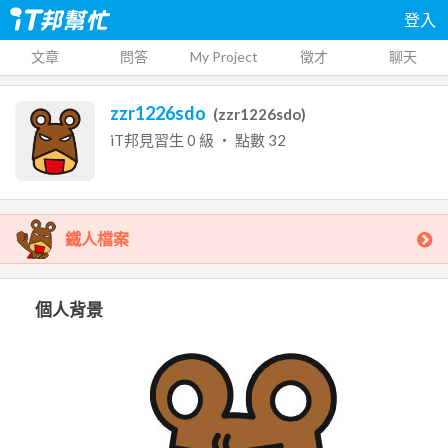
登入
文章
問答
My Project
徵才
聊天
zzr1226sdo
(
zzr1226sdo
)
iT邦見習生
0
級 ‧ 點數
32
鐵人檔案
個人背景