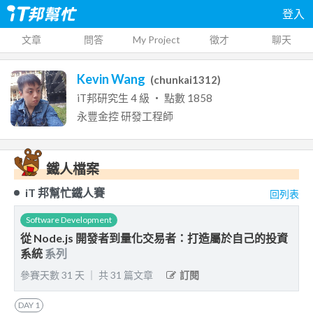
登入
文章
問答
My Project
徵才
聊天
Kevin Wang
(
chunkai1312
)
iT邦研究生
4
級 ‧ 點數
1858
永豐金控
研發工程師
鐵人檔案
iT 邦幫忙鐵人賽
回列表
Software Development
從 Node.js 開發者到量化交易者：打造屬於自己的投資
系統
系列
參賽天數
31
天
｜
共
31
篇文章
訂閱
DAY
1