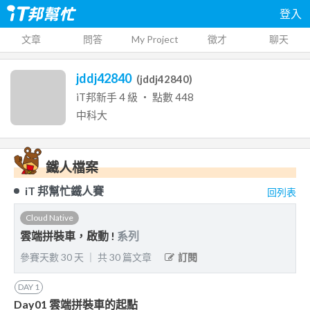
登入
文章
問答
My Project
徵才
聊天
jddj42840
(
jddj42840
)
iT邦新手
4
級 ‧ 點數
448
中科大
鐵人檔案
iT 邦幫忙鐵人賽
回列表
Cloud Native
雲端拼裝車，啟動 !
系列
參賽天數
30
天
｜
共
30
篇文章
訂閱
DAY
1
Day01 雲端拼裝車的起點