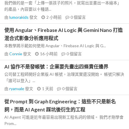
我們做的是一套「上傳一張孩子的照片，就寫出並畫出一本繪本」
的產品，內容要以十種語...
由
lumorakids
發文
2 小時前
0
個留言
使用 Angular、Firebase AI Logic 與 Gemini Nano 打造
混合式影像分析應用程式
本教學將示範如何使用 Angular、Firebase AI Logic 與 G...
由
Connie
發文
16 小時前
0
個留言
AI 協作不是發帳號：企業要先畫出四條責任邊界
公司替工程師開好企業版 AI 帳號，治理其實還沒開始。 帳號只解決
「誰可以登入」...
由
ryanvale
發文
1 天前
0
個留言
從 Prompt 到 Graph Engineering：這些不只是新名
詞，而是 AI Agent 踩坑後衍生的工程
AI Agent 可能是近年最容易出現新工程名詞的領域。 我們才剛學會
Prom...