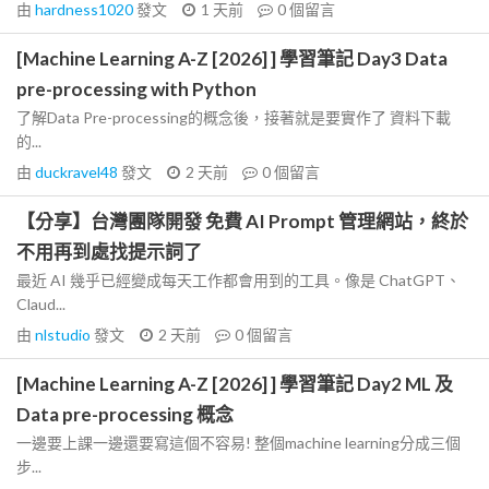
由
hardness1020
發文
1 天前
0
個留言
[Machine Learning A-Z [2026] ] 學習筆記 Day3 Data
pre-processing with Python
了解Data Pre-processing的概念後，接著就是要實作了 資料下載
的...
由
duckravel48
發文
2 天前
0
個留言
【分享】台灣團隊開發 免費 AI Prompt 管理網站，終於
不用再到處找提示詞了
最近 AI 幾乎已經變成每天工作都會用到的工具。像是 ChatGPT、
Claud...
由
nlstudio
發文
2 天前
0
個留言
[Machine Learning A-Z [2026] ] 學習筆記 Day2 ML 及
Data pre-processing 概念
一邊要上課一邊還要寫這個不容易! 整個machine learning分成三個
步...