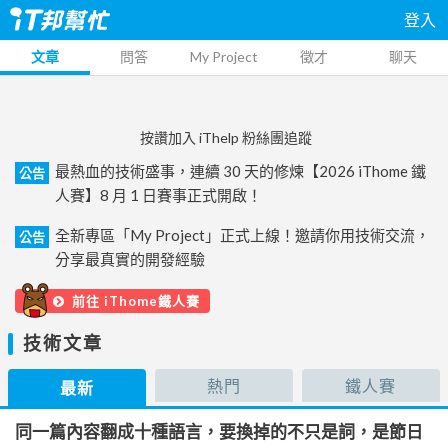
登入
文章
問答
My Project
徵才
聊天
按讚加入 iThelp 粉絲團追蹤
最熱血的技術盛事，連續 30 天的修煉【2026 iThome 鐵
公告
人賽】8 月 1 日賽事正式開啟！
全新專區「My Project」正式上線！邀請你用技術交流，
公告
分享最真實的開發經驗
前往 iThome鐵人賽
技術文章
熱門
鐵人賽
最新
同一篇內容翻成十種語言，要換掉的不只是詞，是節日