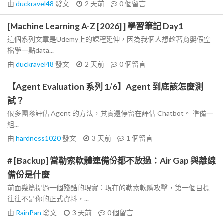
由
duckravel48
發文
2 天前
0
個留言
[Machine Learning A-Z [2026] ] 學習筆記 Day1
這個系列文章是Udemy上的課程延伸，因為我個人想趁著育嬰假空
檔學一點data...
由
duckravel48
發文
2 天前
0
個留言
【Agent Evaluation 系列 1/6】Agent 到底該怎麼測
試？
很多團隊評估 Agent 的方法，其實還停留在評估 Chatbot。 準備一
組...
由
hardness1020
發文
3 天前
1
個留言
# [Backup] 當勒索軟體連備份都不放過：Air Gap 與離線
備份是什麼
前面幾篇提過一個殘酷的現實：現在的勒索軟體攻擊，第一個目標
往往不是你的正式資料，...
由
RainPan
發文
3 天前
0
個留言