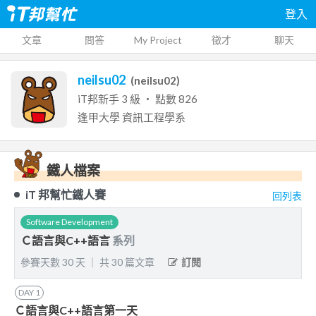
登入
文章
問答
My Project
徵才
聊天
neilsu02
(
neilsu02
)
iT邦新手
3
級 ‧ 點數
826
逢甲大學
資訊工程學系
鐵人檔案
iT 邦幫忙鐵人賽
回列表
Software Development
Ｃ語言與C++語言
系列
參賽天數
30
天
｜
共
30
篇文章
訂閱
DAY
1
Ｃ語言與C++語言第一天