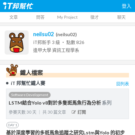
登入
文章
問答
My Project
徵才
聊天
neilsu02
(
neilsu02
)
iT邦新手
3
級 ‧ 點數
826
逢甲大學
資訊工程學系
鐵人檔案
iT 邦幫忙鐵人賽
回列表
Software Development
LSTM結合Yolo v8對於多隻斑馬魚行為分析
系列
參賽天數
30
天
｜
共
30
篇文章
訂閱
DAY
1
基於深度學習的多斑馬魚追蹤之研究Lstm與Yolo 的初步