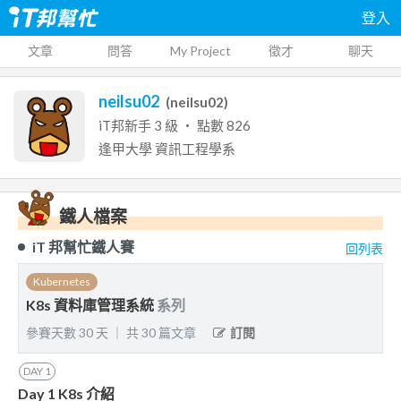
登入
文章
問答
My Project
徵才
聊天
neilsu02
(
neilsu02
)
iT邦新手
3
級 ‧ 點數
826
逢甲大學
資訊工程學系
鐵人檔案
iT 邦幫忙鐵人賽
回列表
Kubernetes
K8s 資料庫管理系統
系列
參賽天數
30
天
｜
共
30
篇文章
訂閱
DAY
1
Day 1 K8s 介紹