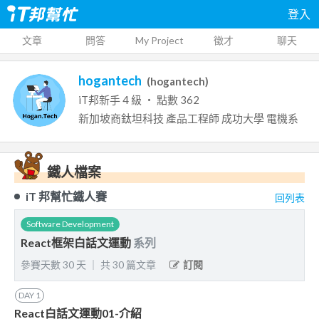
登入
文章
問答
My Project
徵才
聊天
hogantech
(
hogantech
)
iT邦新手
4
級 ‧ 點數
362
新加坡商鈦坦科技
產品工程師
成功大學
電機系
鐵人檔案
iT 邦幫忙鐵人賽
回列表
Software Development
React框架白話文運動
系列
參賽天數
30
天
｜
共
30
篇文章
訂閱
DAY
1
React白話文運動01-介紹