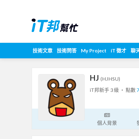
技術文章
技術問答
My Project
iT 徵才
聊
HJ
(HJHSU)
iT邦新手 3 級 ‧ 點數
個人背景