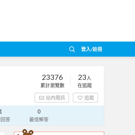
登入/註冊
23376
23
人
累計瀏覽數
在追蹤
站內簡訊
追蹤
1
0
請回答
最佳解答