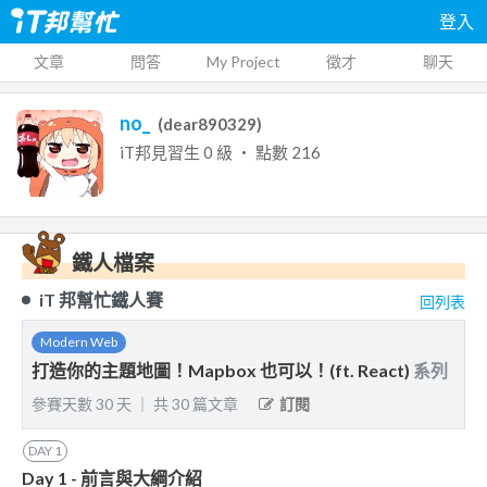
登入
文章
問答
My Project
徵才
聊天
no_
(
dear890329
)
iT邦見習生
0
級 ‧ 點數
216
鐵人檔案
iT 邦幫忙鐵人賽
回列表
Modern Web
打造你的主題地圖！Mapbox 也可以！(ft. React)
系列
參賽天數
30
天
｜
共
30
篇文章
訂閱
DAY
1
Day 1 - 前言與大綱介紹