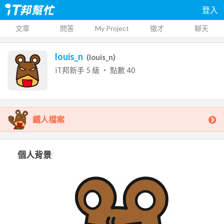
登入
文章
問答
My Project
徵才
聊天
louis_n
(
louis_n
)
iT邦新手
5
級 ‧ 點數
40
鐵人檔案
個人背景