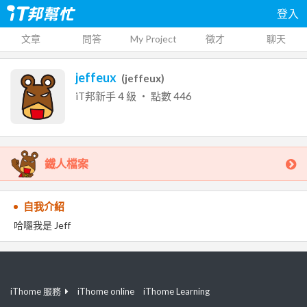
登入
文章
問答
My Project
徵才
聊天
jeffeux
(
jeffeux
)
iT邦新手
4
級 ‧ 點數
446
鐵人檔案
自我介紹
哈囉我是 Jeff
iThome 服務
iThome online
iThome Learning