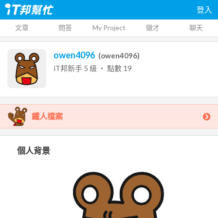
登入
文章
問答
My Project
徵才
聊天
owen4096
(
owen4096
)
iT邦新手
5
級 ‧ 點數
19
鐵人檔案
個人背景