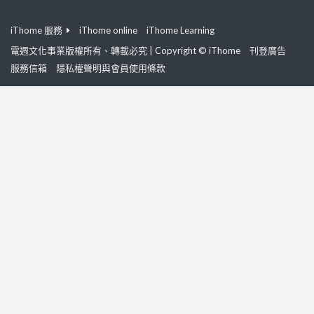
iThome 服務
iThome online
iThome Learning
電週文化事業版權所有、轉載必究 | Copyright © iThome
刊登廣告
服務信箱
隱私權聲明與會員使用條款