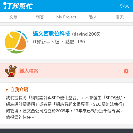
登入
文章
問答
My Project
徵才
聊天
達文西數位科技
(
davinci2005
)
iT邦新手
5
級 ‧ 點數
-190
鐵人檔案
自我介紹
我們擅長將「網站設計與SEO優化整合」，不會發生「SEO很好，
網站設計卻很糟」或者是「網站看起來很專業，SEO卻無法執行」
的窘境，達文西公司成立於2005年，17年來已執行近千個專案，
值得您的信任。