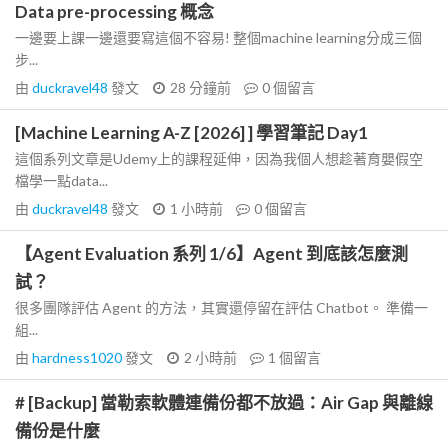
Data pre-processing 概念
一邊要上課一邊還要寫這個不容易! 整個machine learning分成三個
步...
由
duckravel48
發文
28 分鐘前
0
個留言
[Machine Learning A-Z [2026] ] 學習筆記 Day1
這個系列文章是Udemy上的課程延伸，因為我個人想趁著育嬰假空
檔學一點data...
由
duckravel48
發文
1 小時前
0
個留言
【Agent Evaluation 系列 1/6】Agent 到底該怎麼測
試？
很多團隊評估 Agent 的方法，其實還停留在評估 Chatbot。 準備一
組...
由
hardness1020
發文
2 小時前
1
個留言
# [Backup] 當勒索軟體連備份都不放過：Air Gap 與離線
備份是什麼