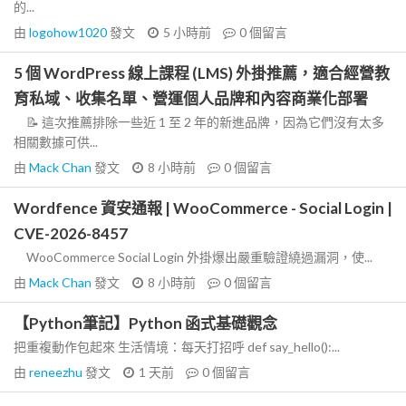
的...
由
logohow1020
發文
5 小時前
0
個留言
5 個 WordPress 線上課程 (LMS) 外掛推薦，適合經營教
育私域、收集名單、營運個人品牌和內容商業化部署
📝 這次推薦排除一些近 1 至 2 年的新進品牌，因為它們沒有太多
相關數據可供...
由
Mack Chan
發文
8 小時前
0
個留言
Wordfence 資安通報 | WooCommerce - Social Login |
CVE-2026-8457
WooCommerce Social Login 外掛爆出嚴重驗證繞過漏洞，使...
由
Mack Chan
發文
8 小時前
0
個留言
【Python筆記】Python 函式基礎觀念
把重複動作包起來 生活情境：每天打招呼 def say_hello():...
由
reneezhu
發文
1 天前
0
個留言