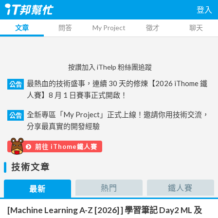
登入
文章
問答
My Project
徵才
聊天
按讚加入 iThelp 粉絲團追蹤
最熱血的技術盛事，連續 30 天的修煉【2026 iThome 鐵
公告
人賽】8 月 1 日賽事正式開啟！
全新專區「My Project」正式上線！邀請你用技術交流，
公告
分享最真實的開發經驗
前往 iThome鐵人賽
技術文章
熱門
鐵人賽
最新
[Machine Learning A-Z [2026] ] 學習筆記 Day2 ML 及