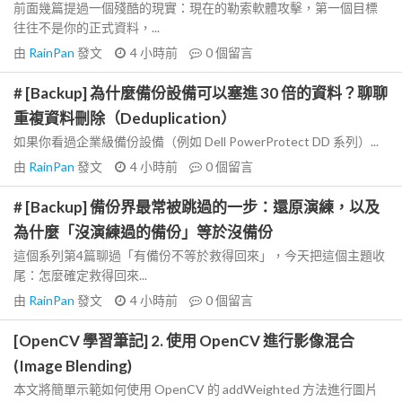
前面幾篇提過一個殘酷的現實：現在的勒索軟體攻擊，第一個目標
往往不是你的正式資料，...
由
RainPan
發文
4 小時前
0
個留言
# [Backup] 為什麼備份設備可以塞進 30 倍的資料？聊聊
重複資料刪除（Deduplication）
如果你看過企業級備份設備（例如 Dell PowerProtect DD 系列）...
由
RainPan
發文
4 小時前
0
個留言
# [Backup] 備份界最常被跳過的一步：還原演練，以及
為什麼「沒演練過的備份」等於沒備份
這個系列第4篇聊過「有備份不等於救得回來」，今天把這個主題收
尾：怎麼確定救得回來...
由
RainPan
發文
4 小時前
0
個留言
[OpenCV 學習筆記] 2. 使用 OpenCV 進行影像混合
(Image Blending)
本文將簡單示範如何使用 OpenCV 的 addWeighted 方法進行圖片