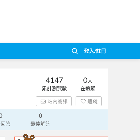
登入/註冊
4147
0
人
累計瀏覽數
在追蹤
站內簡訊
追蹤
0
0
請回答
最佳解答