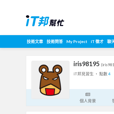
技術文章
技術問答
My Project
iT 徵才
聊
iris98195
(iris98
iT邦見習生 ‧ 點數
4
個人背景