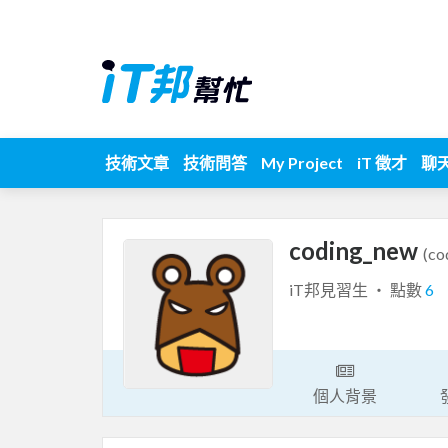
技術文章
技術問答
My Project
iT 徵才
聊
coding_new
(co
iT邦見習生 ‧ 點數
6
個人背景