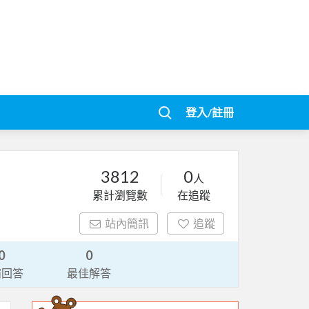
登入/註冊
3812
0
人
累計瀏覽數
在追蹤
站內簡訊
追蹤
0
0
請回答
最佳解答