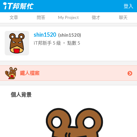
登入
文章
問答
My Project
徵才
聊天
shin1520
(
shin1520
)
iT邦新手
5
級 ‧ 點數
5
鐵人檔案
個人背景