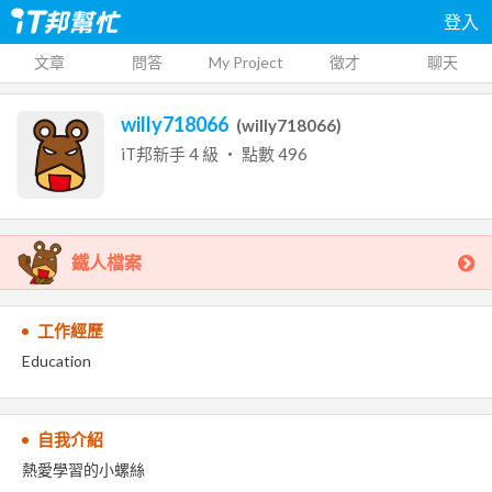
登入
文章
問答
My Project
徵才
聊天
willy718066
(
willy718066
)
iT邦新手
4
級 ‧ 點數
496
鐵人檔案
工作經歷
Education
自我介紹
熱愛學習的小螺絲