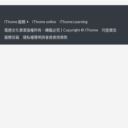
iThome 服務
iThome online
iThome Learning
電週文化事業版權所有、轉載必究 | Copyright © iThome
刊登廣告
服務信箱
隱私權聲明與會員使用條款