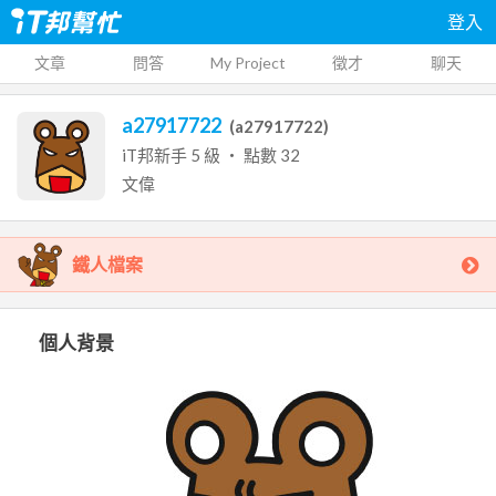
登入
文章
問答
My Project
徵才
聊天
a27917722
(
a27917722
)
iT邦新手
5
級 ‧ 點數
32
文偉
鐵人檔案
個人背景