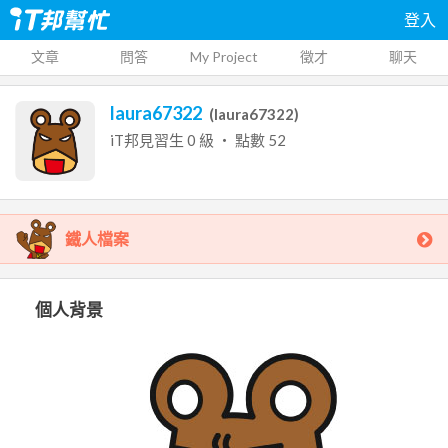
登入
文章
問答
My Project
徵才
聊天
laura67322
(
laura67322
)
iT邦見習生
0
級 ‧ 點數
52
鐵人檔案
個人背景