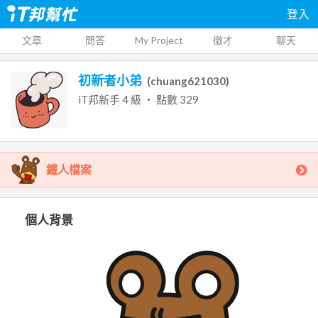
登入
文章
問答
My Project
徵才
聊天
初新者小弟
(
chuang621030
)
iT邦新手
4
級 ‧ 點數
329
鐵人檔案
個人背景