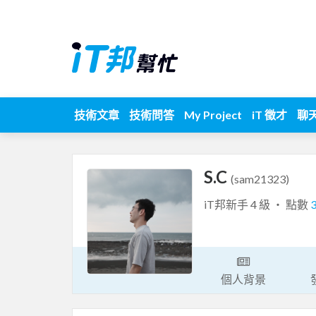
技術文章
技術問答
My Project
iT 徵才
聊
S.C
(sam21323)
iT邦新手 4 級 ‧ 點數
個人背景