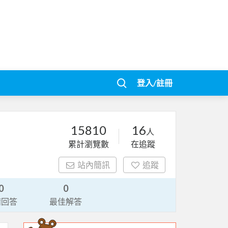
登入/註冊
15810
16
人
累計瀏覽數
在追蹤
站內簡訊
追蹤
0
0
請回答
最佳解答