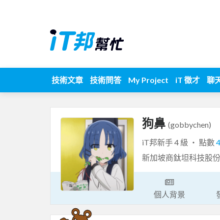
技術文章
技術問答
My Project
iT 徵才
聊
狗鼻
(gobbychen)
iT邦新手 4 級 ‧ 點數
新加坡商鈦坦科技股份有限
個人背景