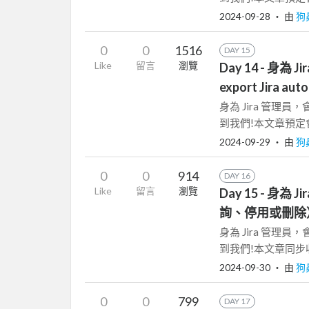
2024-09-28
‧ 由
狗
0
0
1516
DAY 15
Like
留言
瀏覽
Day 14 - 身為 
export Jira aut
身為 Jira 管理
到我們!本文章預定會同步收
2024-09-29
‧ 由
狗
0
0
914
DAY 16
Like
留言
瀏覽
Day 15 - 身為
詢、停用或刪除
身為 Jira 管理
到我們!本文章同步收錄在 T
2024-09-30
‧ 由
狗
0
0
799
DAY 17