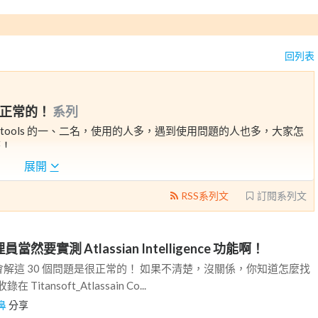
回列表
是很正常的！
系列
chronous tools 的一、二名，使用的人多，遇到使用問題的人也多，大家怎
著！
Consultant，就常收到使用者提問，其中不乏重覆提問。我從中挑選
展開
建議解法撰寫成文章，希望更多使用者和 IT 管理者受益，進而聰明工
RSS系列文
訂閱系列文
nsoft.com.sg 指正
a 管理員當然要實測 Atlassian Intelligence 功能啊！
員，會解這 30 個問題是很正常的！ 如果不清楚，沒關係，你知道怎麼找
itansoft_Atlassain Co...
鼻
分享