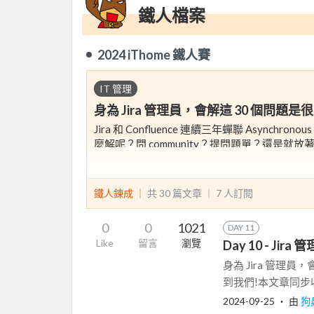
鐵人檔案
2024 iThome 鐵人賽
IT 管理
身為 Jira 管理員，會解這 30 個問題
Jira 和 Confluence 連續三年蟬聯 Asyn
麼解呢？問 community？提問題單？還是就放
從我加入新加坡商鈦坦科技成為 Atlassian 
30 個使用 Jira 會遇到的問題、問題情境和
作。（請放心沒有任何個資被透露）
鐵人鍊成 ｜
共 30 篇文章 ｜
7
人訂閱
如果對文章分享內容有問題，也歡迎來信 gojira@tita
0
0
1021
DAY 11
Like
留言
瀏覽
Day 10 - Jir
身為 Jira 管理
到我們!本文章同步收錄在 T
2024-09-25
‧ 由
狗