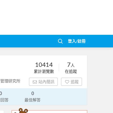
登入/註冊
10414
7
人
累計瀏覽數
在追蹤
資源管理研究所
站內簡訊
追蹤
0
0
請回答
最佳解答