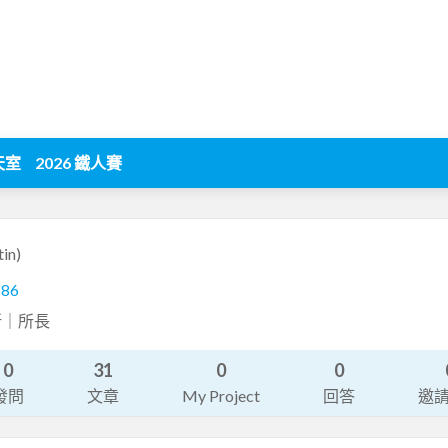
天室
2026 鐵人賽
in)
186
試驗所｜所長
0
31
0
0
發問
文章
My Project
回答
邀