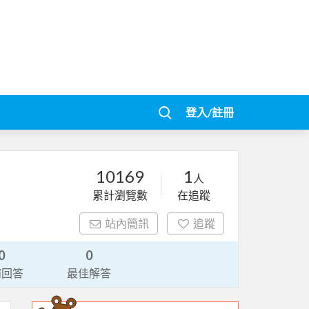
登入/註冊
10169
1
人
累計瀏覽數
在追蹤
站內簡訊
追蹤
0
0
請回答
最佳解答