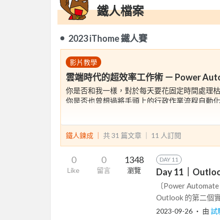
鐵人檔案
2023 iThome 鐵人賽
影片教學
雲端時代的超效率工作術 － Power Automa
你是否和我一樣，對於每天要花固定時間處理
你是否也曾想過將手頭上的行政作業流程自動
其實提升工作效率不見得一定要經歷痛苦的學
鐵人鍊成 ｜
共 31 篇文章 ｜
11
人訂閱
在這30天的賽程中，所長將分享過去的實務經驗
Automate！
0
0
1348
DAY 11
Like
留言
瀏覽
Day 11｜Ou
不需要程式語言的先備知識，這個由 Micros
瑣的任務和流程自動化，除節省我們寶貴的時
〔Power Autom
友們千萬不要錯過嚕～
Outlook 的第
2023-09-26
‧ 由
試