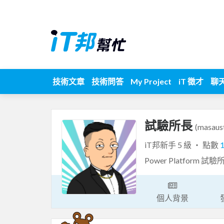
技術文章
技術問答
My Project
iT 徵才
聊
試驗所長
(masaust
iT邦新手 5 級 ‧ 點數
Power Platform 
個人背景