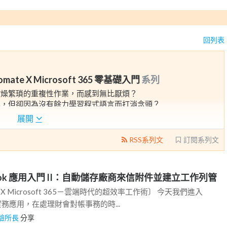
回列表
te X Microsoft 365 零基礎入門
系列
枯燥繁瑣的重複性作業，而感到無比厭煩？
化，但卻因為沒有餘力學習程式語言而打消念頭？
展開
習～
RSS系列文
訂閱系列文
，陪你一起從入門到上手，新一代資訊工作必備利器－Power
tlook 應用入門 II：自動儲存廠商來信附件並建立工作列管
oft 所推出的強大自動化工具，能夠讓你以無代碼的方式，無痛將繁
間和精力外，更能輕鬆實現更高效、彈性的工作目標，有興趣的朋
ate X Microsoft 365－雲端時代的超效率工作術〕 今天我們進入
二個實務應用，在處理財會對帳事務的時...
驗所長
分享