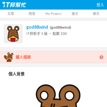
登入
文章
問答
My Project
徵才
聊天
god88wind
(
god88wind
)
iT邦新手
5
級 ‧ 點數
100
鐵人檔案
個人背景