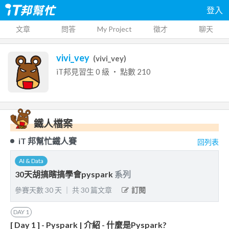
登入
文章
問答
My Project
徵才
聊天
vivi_vey
(
vivi_vey
)
iT邦見習生
0
級 ‧ 點數
210
鐵人檔案
iT 邦幫忙鐵人賽
回列表
AI & Data
30天胡搞瞎搞學會pyspark
系列
參賽天數
30
天
｜
共
30
篇文章
訂閱
DAY
1
[ Day 1 ] - Pyspark | 介紹 - 什麼是Pyspark?