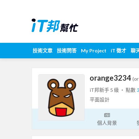
技術文章
技術問答
My Project
iT 徵才
聊
orange3234
(o
iT邦新手 5 級 ‧ 點數
平面設計
個人背景