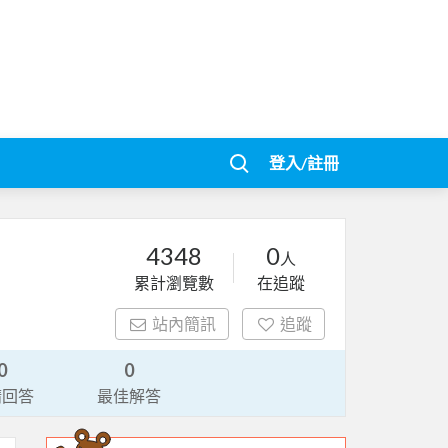
登入/註冊
4348
0
人
累計瀏覽數
在追蹤
站內簡訊
追蹤
0
0
請回答
最佳解答