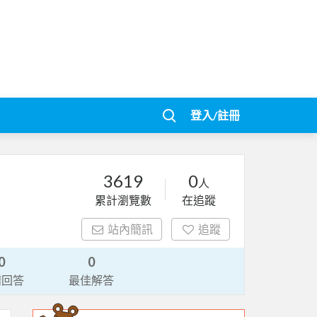
登入/註冊
3619
0
人
累計瀏覽數
在追蹤
站內簡訊
追蹤
0
0
請回答
最佳解答