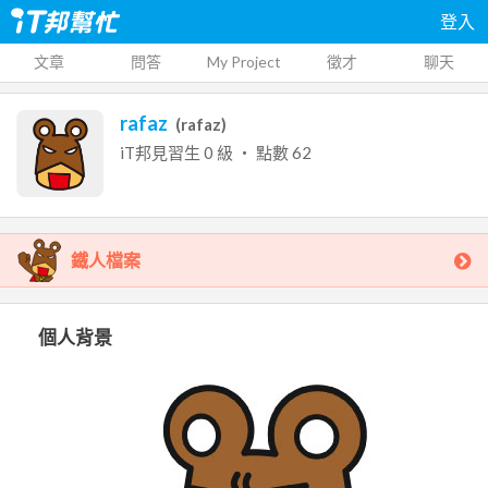
登入
文章
問答
My Project
徵才
聊天
rafaz
(
rafaz
)
iT邦見習生
0
級 ‧ 點數
62
鐵人檔案
個人背景