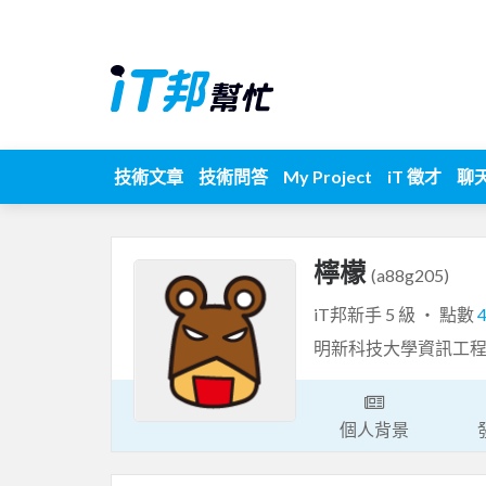
技術文章
技術問答
My Project
iT 徵才
聊
檸檬
(a88g205)
iT邦新手 5 級 ‧ 點數
明新科技大學資訊工
個人背景