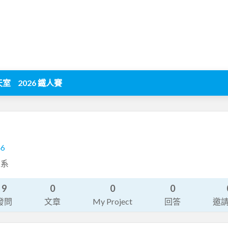
天室
2026 鐵人賽
46
程系
9
0
0
0
發問
文章
My Project
回答
邀