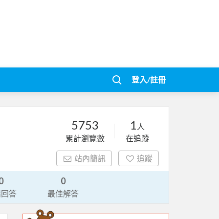
登入/註冊
5753
1
人
累計瀏覽數
在追蹤
站內簡訊
追蹤
0
0
請回答
最佳解答