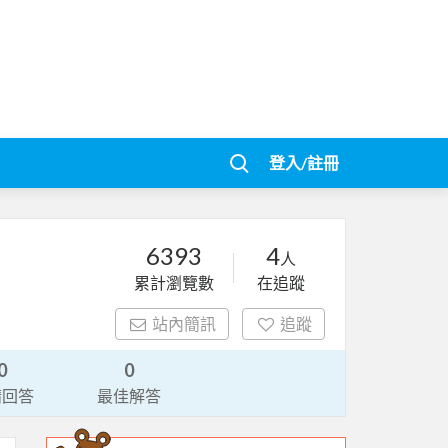
登入/註冊
6393
4
人
累計瀏覽數
在追蹤
站內簡訊
追蹤
0
0
請回答
最佳解答