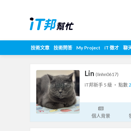
技術文章
技術問答
My Project
iT 徵才
聊
Lin
(linhn0617)
iT邦新手 5 級 ‧ 點數
個人背景