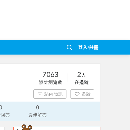
登入/註冊
7063
2
人
累計瀏覽數
在追蹤
站內簡訊
追蹤
0
0
請回答
最佳解答