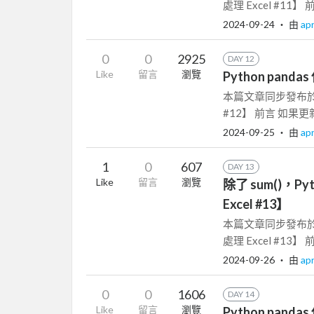
處理 Excel #11】 前
2024-09-24
‧ 由
apr
0
0
2925
DAY 12
Like
留言
瀏覽
Python panda
本篇文章同步發布於 Pyt
#12】 前言 如果更
2024-09-25
‧ 由
apr
1
0
607
DAY 13
Like
留言
瀏覽
除了 sum()，P
Excel #13】
本篇文章同步發布於 除
處理 Excel #13】
2024-09-26
‧ 由
apr
0
0
1606
DAY 14
Like
留言
瀏覽
Python pand