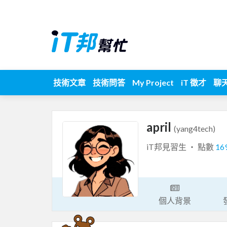
技術文章
技術問答
My Project
iT 徵才
聊
april
(yang4tech)
iT邦見習生 ‧ 點數
16
個人背景