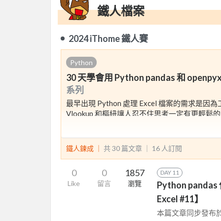
鐵人檔案
2024 iThome 鐵人賽
Python
30 天學會用 Python pandas 和 openp
系列
最早出現 Python 處理 Excel 檔案的
Vlookup 和樞紐讓人忍不住思考一定有更輕鬆
Python 能處理 Excel 檔案的方式有很多，
openpyxl 套件輸出 Excel 檔案。這系列
愉悅程度。
鐵人鍊成 ｜
共 30 篇文章 ｜
16
人訂閱
0
0
1857
DAY 11
Like
留言
瀏覽
Python panda
Excel #11】
本篇文章同步發布於 Pyt