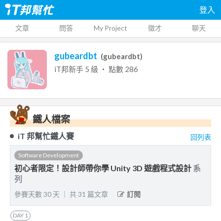
登入
文章
問答
My Project
徵才
聊天
gubeardbt
(
gubeardbt
)
iT邦新手
5
級 ‧ 點數
286
鐵人檔案
iT 邦幫忙鐵人賽
回列表
Software Development
初心者限定！設計師帶你學 Unity 3D 遊戲程式設計
系
列
參賽天數
30
天
｜
共
31
篇文章
訂閱
DAY
1