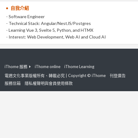
自我介紹
- Software Engineer
- Technical Stack: Angular/NestJS/Postgres
- Learning Vue 3, Svelte 5, Python, and HTMX
- Interest: Web Development, Web AI and Cloud AI
iThome 服務
iThome online
iThome Learning
電週文化事業版權所有、轉載必究 | Copyright © iThome
刊登廣告
服務信箱
隱私權聲明與會員使用條款