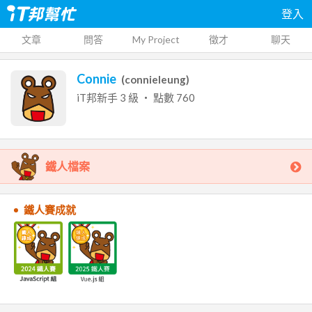
登入
文章
問答
My Project
徵才
聊天
Connie
(
connieleung
)
iT邦新手
3
級 ‧ 點數
760
鐵人檔案
鐵人賽成就