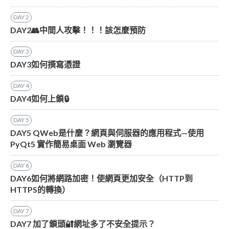
DAY
2
DAY2👥中間人攻擊！！！該怎麼預防
DAY
3
DAY3如何撰寫憑證
DAY
4
DAY4如何上鎖🔒
DAY
5
DAY5 QWeb是什麼？網頁與伺服器的應用程式—使用
PyQt5 實作簡易桌面 Web 瀏覽器
DAY
6
DAY6如何將網路加密！使網頁更加安全（HTTP到
HTTPS的轉換）
DAY
7
DAY7 加了鎖頭🔐網址多了不安全提示？