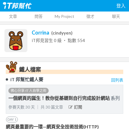
登入
文章
問答
My Project
徵才
聊天
Corrina
(
cindyyen
)
iT邦見習生
0
級 ‧ 點數
554
鐵人檔案
iT 邦幫忙鐵人賽
回列表
佛心分享-IT 人自學之術
一個網頁的誕生！教你從基礎到自行完成設計網站
系列
參賽天數
30
天
｜
共
30
篇文章
訂閱
DAY
1
網頁最重要的一環—網頁安全技術技術(HTTP)