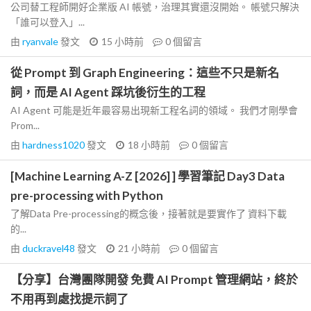
公司替工程師開好企業版 AI 帳號，治理其實還沒開始。 帳號只解決
「誰可以登入」...
由
ryanvale
發文
15 小時前
0
個留言
從 Prompt 到 Graph Engineering：這些不只是新名
詞，而是 AI Agent 踩坑後衍生的工程
AI Agent 可能是近年最容易出現新工程名詞的領域。 我們才剛學會
Prom...
由
hardness1020
發文
18 小時前
0
個留言
[Machine Learning A-Z [2026] ] 學習筆記 Day3 Data
pre-processing with Python
了解Data Pre-processing的概念後，接著就是要實作了 資料下載
的...
由
duckravel48
發文
21 小時前
0
個留言
【分享】台灣團隊開發 免費 AI Prompt 管理網站，終於
不用再到處找提示詞了