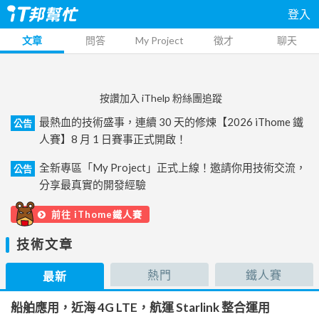
登入
文章
問答
My Project
徵才
聊天
按讚加入 iThelp 粉絲團追蹤
最熱血的技術盛事，連續 30 天的修煉【2026 iThome 鐵
公告
人賽】8 月 1 日賽事正式開啟！
全新專區「My Project」正式上線！邀請你用技術交流，
公告
分享最真實的開發經驗
前往 iThome鐵人賽
技術文章
熱門
鐵人賽
最新
船舶應用，近海 4G LTE，航運 Starlink 整合運用