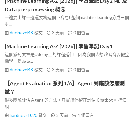
[Machine Learning A-Z [2026] ] 學習筆記 Day2 ML 及
Data pre-processing 概念
一邊要上課一邊還要寫這個不容易! 整個machine learning分成三個
步...
由
duckravel48
發文
3 天前
0
個留言
[Machine Learning A-Z [2026] ] 學習筆記 Day1
這個系列文章是Udemy上的課程延伸，因為我個人想趁著育嬰假空
檔學一點data...
由
duckravel48
發文
3 天前
0
個留言
【Agent Evaluation 系列 1/6】Agent 到底該怎麼測
試？
很多團隊評估 Agent 的方法，其實還停留在評估 Chatbot。 準備一
組...
由
hardness1020
發文
3 天前
1
個留言