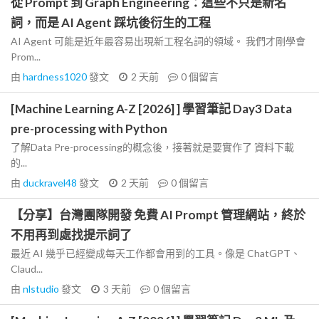
從 Prompt 到 Graph Engineering：這些不只是新名
詞，而是 AI Agent 踩坑後衍生的工程
AI Agent 可能是近年最容易出現新工程名詞的領域。 我們才剛學會
Prom...
由
hardness1020
發文
2 天前
0
個留言
[Machine Learning A-Z [2026] ] 學習筆記 Day3 Data
pre-processing with Python
了解Data Pre-processing的概念後，接著就是要實作了 資料下載
的...
由
duckravel48
發文
2 天前
0
個留言
【分享】台灣團隊開發 免費 AI Prompt 管理網站，終於
不用再到處找提示詞了
最近 AI 幾乎已經變成每天工作都會用到的工具。像是 ChatGPT、
Claud...
由
nlstudio
發文
3 天前
0
個留言