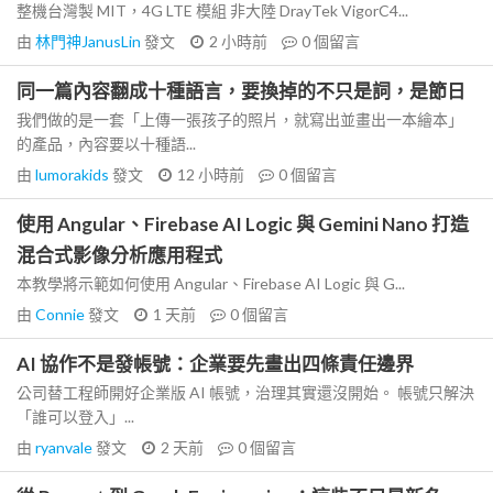
整機台灣製 MIT，4G LTE 模組 非大陸 DrayTek VigorC4...
由
林門神JanusLin
發文
2 小時前
0
個留言
同一篇內容翻成十種語言，要換掉的不只是詞，是節日
我們做的是一套「上傳一張孩子的照片，就寫出並畫出一本繪本」
的產品，內容要以十種語...
由
lumorakids
發文
12 小時前
0
個留言
使用 Angular、Firebase AI Logic 與 Gemini Nano 打造
混合式影像分析應用程式
本教學將示範如何使用 Angular、Firebase AI Logic 與 G...
由
Connie
發文
1 天前
0
個留言
AI 協作不是發帳號：企業要先畫出四條責任邊界
公司替工程師開好企業版 AI 帳號，治理其實還沒開始。 帳號只解決
「誰可以登入」...
由
ryanvale
發文
2 天前
0
個留言