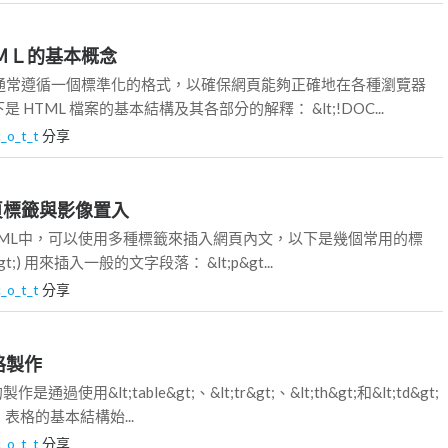
ＨＴＭＬ的基本概念
構通常遵循一個標準化的格式，以確保網頁能夠正確地在各種瀏覽器
HTML 檔案的基本結構及其各部分的解釋： &lt;!DOC...
c_o_t_t
分享
網頁標籤與影像置入
TML中，可以使用多種標籤來插入網頁內文，以下是幾個常用的標
p&gt;) 用來插入一般的文字段落： &lt;p&gt...
c_o_t_t
分享
表格製作
過使用&lt;table&gt;、&lt;tr&gt;、&lt;th&gt;和&lt;td&gt;
表格的基本結構始...
c_o_t_t
分享