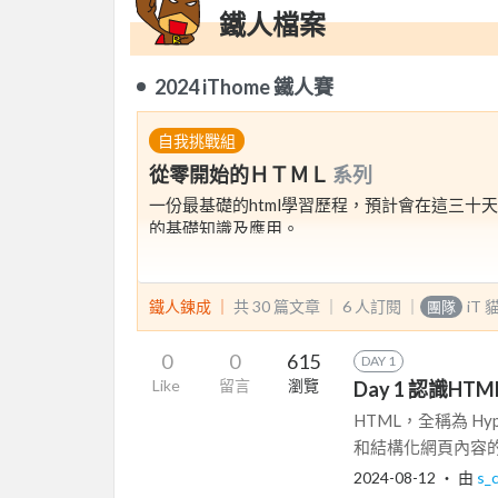
鐵人檔案
2024 iThome 鐵人賽
自我挑戰組
從零開始的ＨＴＭＬ
系列
一份最基礎的html學習歷程，預計會在這三十
的基礎知識及應用。
鐵人鍊成 ｜
共 30 篇文章 ｜
6
人訂閱
｜
iT
團隊
0
0
615
DAY 1
Like
留言
瀏覽
Day 1 認識HTM
HTML，全稱為 Hy
和結構化網頁內容的標
2024-08-12
‧ 由
s_