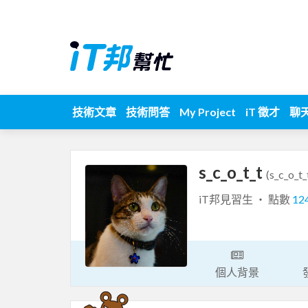
技術文章
技術問答
My Project
iT 徵才
聊
s_c_o_t_t
(s_c_o_t_
iT邦見習生 ‧ 點數
12
個人背景