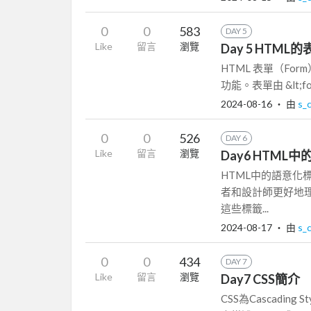
0
0
583
DAY 5
Like
留言
瀏覽
Day 5 HTML
HTML 表單（F
功能。表單由 &lt;
2024-08-16
‧ 由
s_
0
0
526
DAY 6
Like
留言
瀏覽
Day6 HTM
HTML中的語意
者和設計師更好地
這些標籤...
2024-08-17
‧ 由
s_
0
0
434
DAY 7
Like
留言
瀏覽
Day7 CSS簡介
CSS為Cascadi