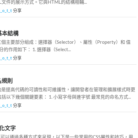
L文件的展示方式。它與HTML的結構相輔...
c_o_t_t
分享
的基本結構
個主要部分組成：選擇器（Selector）、屬性（Property）和 值
的作用如下： 1. 選擇器（Select...
c_o_t_t
分享
命名規則
目的是提高代碼的可讀性和可維護性，讓開發者在管理和擴展樣式時更
以下幾個關鍵要素： 1. 小寫字母與連字號 最常見的命名方式...
c_o_t_t
分享
的美化文字
字可以通過多種方式來呈現，以下是一些常用的CSS屬性和技巧，用