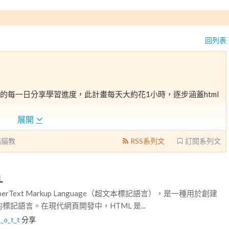
回列表
天的每一日分享學習進度，此計畫每天大約花1小時，逐步涵蓋html
展開
 貓貓教
RSS系列文
訂閱系列文
L
perText Markup Language（超文本標記語言），是一種用於創建
記語言。在現代網頁開發中，HTML 是...
c_o_t_t
分享