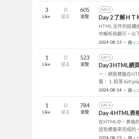
3
0
605
DAY 2
Like
留言
瀏覽
Day 2 了解
HTML 文件的結
中解析和顯示。以下是 
2024-08-13
‧ 由
s_
1
0
523
DAY 3
Like
留言
瀏覽
Day3 HTML
一、網頁標籤在H
籤： 1. 段落 (&lt;
2024-08-14
‧ 由
s_
1
0
784
DAY 4
Like
留言
瀏覽
Day 4 HTML
在HTML中，表格的製作是通
這些標籤來完成的。
2024-08-15
‧ 由
s_