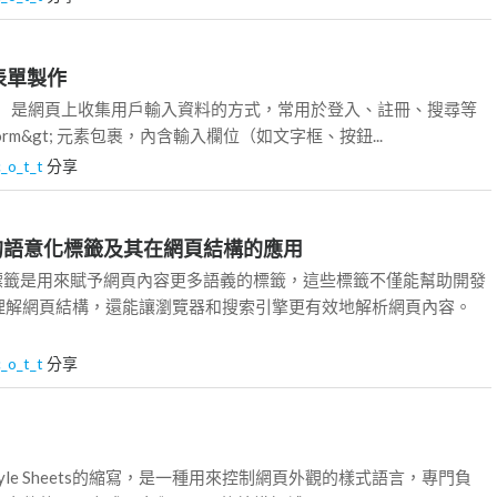
的表單製作
orm）是網頁上收集用戶輸入資料的方式，常用於登入、註冊、搜尋等
form&gt; 元素包裹，內含輸入欄位（如文字框、按鈕...
c_o_t_t
分享
L中的語意化標籤及其在網頁結構的應用
化標籤是用來賦予網頁內容更多語義的標籤，這些標籤不僅能幫助開發
理解網頁結構，還能讓瀏覽器和搜索引擎更有效地解析網頁內容。
c_o_t_t
分享
ng Style Sheets的縮寫，是一種用來控制網頁外觀的樣式語言，專門負