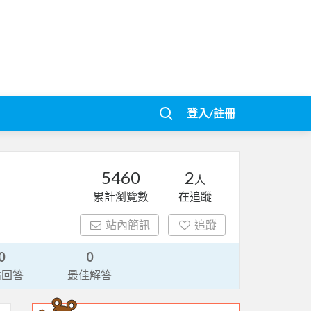
登入/註冊
5460
2
人
累計瀏覽數
在追蹤
站內簡訊
追蹤
0
0
請回答
最佳解答