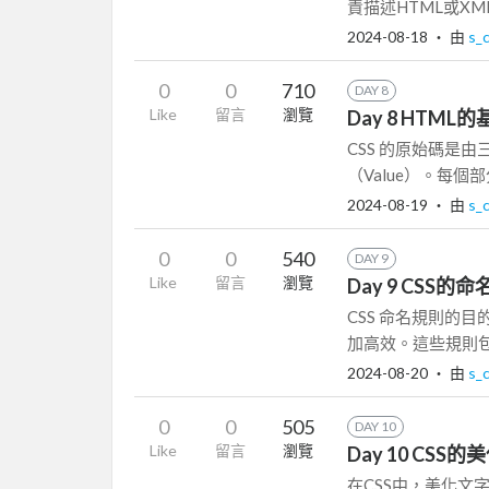
責描述HTML或XM
2024-08-18
‧ 由
s_
0
0
710
DAY 8
Like
留言
瀏覽
Day 8 HTML
CSS 的原始碼是由三
（Value）。每個部分
2024-08-19
‧ 由
s_
0
0
540
DAY 9
Like
留言
瀏覽
Day 9 CSS的
CSS 命名規則的
加高效。這些規則包括
2024-08-20
‧ 由
s_
0
0
505
DAY 10
Like
留言
瀏覽
Day 10 CSS
在CSS中，美化文